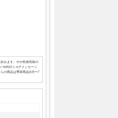
を好みます。やや乾燥気味の
Ｗ約65ｃｍ)*メッセージ
らの商品は季節商品(6月〜7