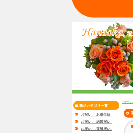
ホーム
商品カテゴリ一覧
お祝い -お誕生日-
お祝い -結婚祝い-
お祝い -還暦祝い-