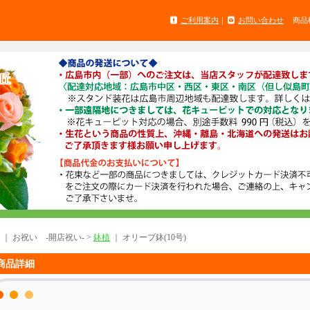
ご利用案内
｜
お問い合わせ
商品
｜ お祝い -開店祝い- >
鉢植
｜
オリーブ鉢(10号)
商品詳細