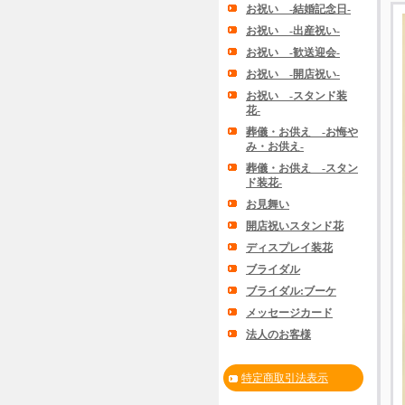
お祝い -結婚記念日-
お祝い -出産祝い-
お祝い -歓送迎会-
お祝い -開店祝い-
お祝い -スタンド装
花-
葬儀・お供え -お悔や
み・お供え-
葬儀・お供え -スタン
ド装花-
お見舞い
開店祝いスタンド花
ディスプレイ装花
ブライダル
ブライダル:ブーケ
メッセージカード
法人のお客様
特定商取引法表示