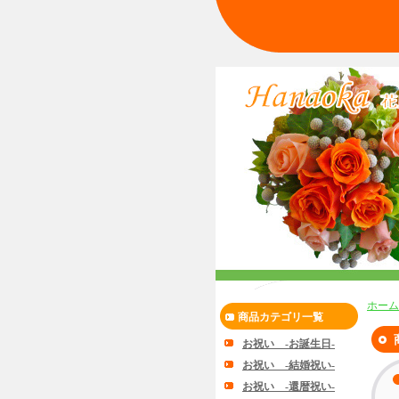
ホーム
商品カテゴリ一覧
お祝い -お誕生日-
お祝い -結婚祝い-
お祝い -還暦祝い-