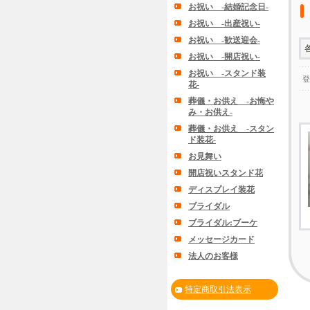
お祝い -結婚記念日-
お祝い -出産祝い-
お祝い -歓送迎会-
お祝い -開店祝い-
お祝い -スタンド装
登
花-
葬儀・お供え -お悔や
み・お供え-
葬儀・お供え -スタン
ド装花-
お見舞い
開店祝いスタンド花
ディスプレイ装花
ブライダル
ブライダル:ブーケ
メッセージカード
法人のお客様
特定商取引法表示