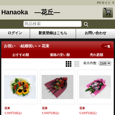
PCサイト
Hanaoka ―花丘―
ログイン
新規登録はこちら
お問い合わせ
お祝い -結婚祝い- > 花束
一覧
おすすめ順
価格の安い順
売れ筋順
表示件数
:
花束
花束
花束
3,300円
(税込)
5,500円
(税込)
5,500円
(税込)