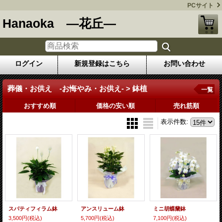
PCサイト
Hanaoka ―花丘―
ログイン
新規登録はこちら
お問い合わせ
葬儀・お供え -お悔やみ・お供え- > 鉢植
一覧
おすすめ順
価格の安い順
売れ筋順
表示件数
:
スパティフィラム鉢
アンスリューム鉢
ミニ胡蝶蘭鉢
3,500円
(税込)
5,700円
(税込)
7,100円
(税込)